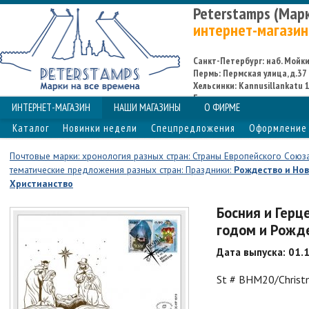
Peterstamps (Мар
интернет-магазин
Санкт-Петербург: наб. Мойки,
Пермь: Пермская улица, д.37
Хельсинки: Kannusillankatu 1
Espoo
ИНТЕРНЕТ-МАГАЗИН
НАШИ МАГАЗИНЫ
О ФИРМЕ
Каталог
Новинки недели
Спецпредложения
Оформление 
Почтовые марки: хронология разных стран: Страны Европейского Союз
тематические предложения разных стран: Праздники:
Рождество и Нов
Христианство
Босния и Герц
годом и Рожд
Дата выпуска: 01.
St # BHM20/Chris