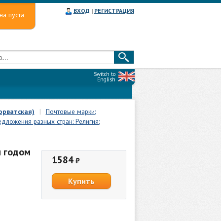
ВХОД
|
РЕГИСТРАЦИЯ
на пуста
Switch to
English
орватская)
|
Почтовые марки:
едложения разных стран: Религия:
м годом
1584
₽