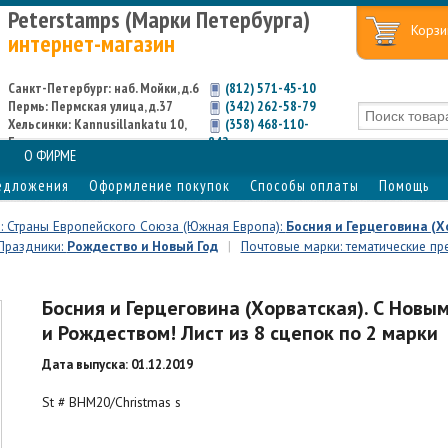
Peterstamps (Марки Петербурга)
Корзи
интернет-магазин
Санкт-Петербург: наб. Мойки, д.6
(812) 571-45-10
Пермь: Пермская улица, д.37
(342) 262-58-79
Хельсинки: Kannusillankatu 10,
(358) 468-110-
Espoo
842
О ФИРМЕ
едложения
Оформление покупок
Способы оплаты
Помощь
н: Страны Европейского Союза (Южная Европа):
Босния и Герцеговина (Х
 Праздники:
Рождество и Новый Год
|
Почтовые марки: тематические пр
Босния и Герцеговина (Хорватская). С Новы
и Рождеством! Лист из 8 сцепок по 2 марки
Дата выпуска: 01.12.2019
St # BHM20/Christmas s