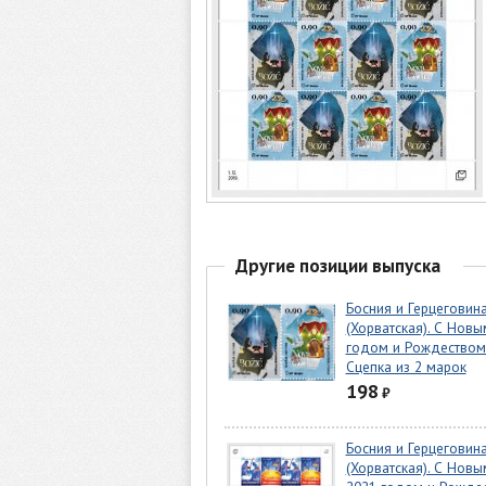
Другие позиции выпуска
Босния и Герцеговин
(Хорватская). С Новы
годом и Рождеством
Сцепка из 2 марок
198
₽
Босния и Герцеговин
(Хорватская). С Новы