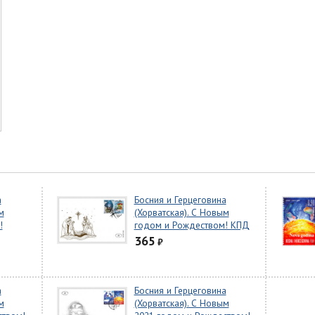
а
Босния и Герцеговина
м
(Хорватская). С Новым
!
годом и Рождеством! КПД
365
₽
а
Босния и Герцеговина
м
(Хорватская). С Новым