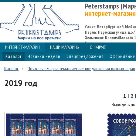
Peterstamps (Мар
интернет-магазин
Санкт-Петербург: наб. Мойки,
Пермь: Пермская улица, д.37
Хельсинки: Kannusillankatu 1
Espoo
ИНТЕРНЕТ-МАГАЗИН
НАШИ МАГАЗИНЫ
О ФИРМЕ
Каталог
Новинки недели
Спецпредложения
Оформление 
Каталог
Почтовые марки: тематические предложения разных стран
2019 год
1 |
2
Выводить п