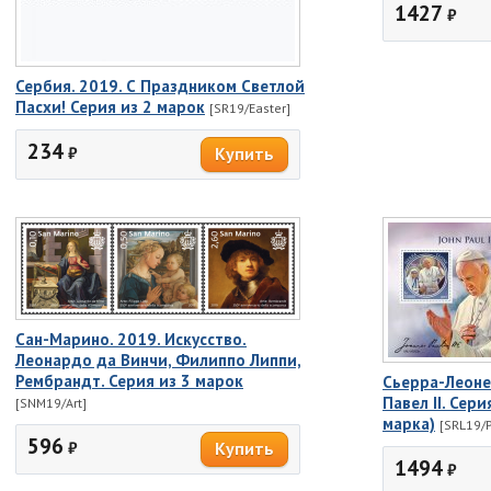
1427
₽
Сербия. 2019. С Праздником Светлой
Пасхи! Серия из 2 марок
[SR19/Easter]
234
₽
Сан-Марино. 2019. Искусство.
Леонардо да Винчи, Филиппо Липпи,
Рембрандт. Серия из 3 марок
Сьерра-Леоне
Павел II. Сери
[SNM19/Art]
марка)
[SRL19/
596
₽
1494
₽