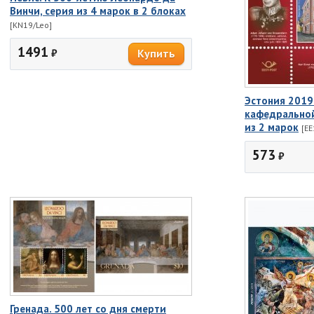
Винчи, серия из 4 марок в 2 блоках
[KN19/Leo]
1491
₽
Эстония 2019
кафедральной
из 2 марок
[EE
573
₽
Гренада. 500 лет со дня смерти