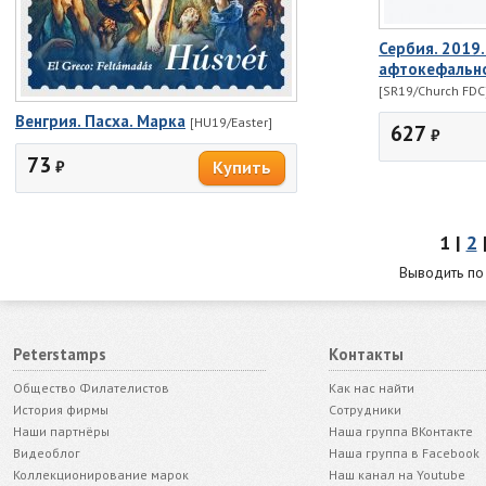
Сербия. 2019.
афтокефально
[SR19/Church FDC
Венгрия. Пасха. Марка
[HU19/Easter]
627
₽
73
₽
1 |
2
Выводить п
Peterstamps
Контакты
Общество Филателистов
Как нас найти
История фирмы
Сотрудники
Наши партнёры
Наша группа ВКонтакте
Видеоблог
Наша группа в Facebook
Коллекционирование марок
Наш канал на Youtube