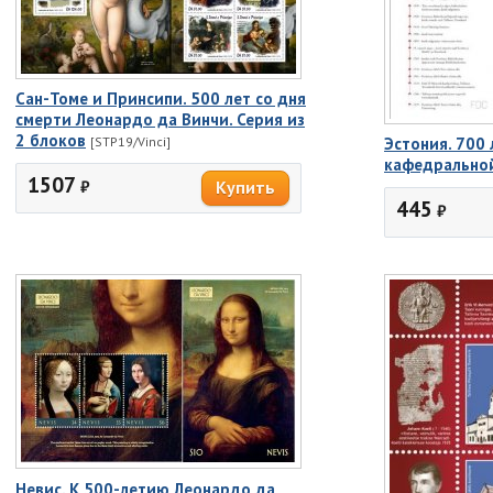
Сан-Томе и Принсипи. 500 лет со дня
смерти Леонардо да Винчи. Серия из
2 блоков
[STP19/Vinci]
Эстония. 700
кафедрально
1507
₽
445
₽
Невис. К 500-летию Леонардо да