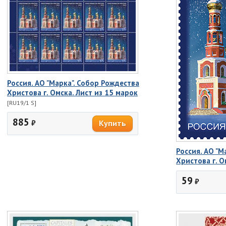
Россия. АО "Марка". Собор Рождества
Христова г. Омска. Лист из 15 марок
[RU19/1 S]
885
₽
Россия. АО "М
Христова г. О
59
₽