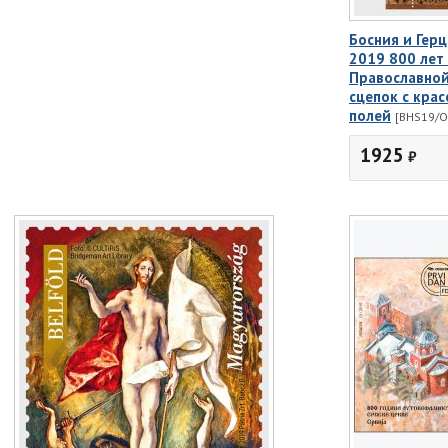
Босния и Герц
2019 800 лет
Православной
сцепок с кра
полей
[BHS19/Or
1925
₽