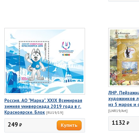
ЛНР. Пейзажн
художников лу
Россия. АО "Марка". XXIX Всемирная
из 5 марок и 
зимняя универсиада 2019 года в г.
[LNR19/Art]
Красноярске. Блок
[RU19/19]
1132
₽
249
₽