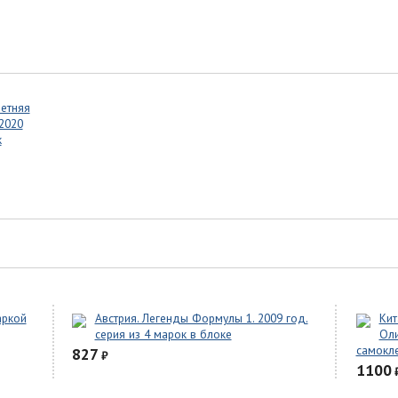
летняя
2020
к
аркой
Австрия. Легенды Формулы 1. 2009 год.
Кит
серия из 4 марок в блоке
Оли
самокл
827
₽
1100