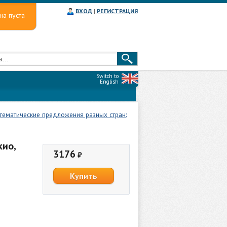
ВХОД
|
РЕГИСТРАЦИЯ
на пуста
Switch to
English
тематические предложения разных стран:
кио,
3176
₽