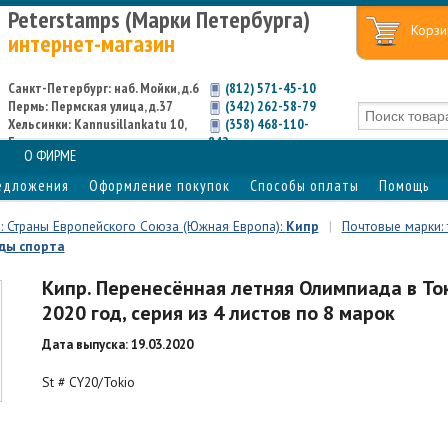
Peterstamps (Марки Петербурга)
Корзи
интернет-магазин
Санкт-Петербург: наб. Мойки, д.6
(812) 571-45-10
Пермь: Пермская улица, д.37
(342) 262-58-79
Хельсинки: Kannusillankatu 10,
(358) 468-110-
Espoo
842
О ФИРМЕ
едложения
Оформление покупок
Способы оплаты
Помощь
н: Страны Европейского Союза (Южная Европа):
Кипр
|
Почтовые марки: 
ды спорта
Кипр. Перенесённая летняя Олимпиада в То
2020 год, серия из 4 листов по 8 марок
Дата выпуска: 19.03.2020
St # CY20/Tokio