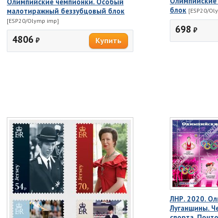
Олимпийские
Олимпийские чемпионки. Особый
блок
малотиражный беззубцовый блок
[ESP20/Ol
[ESP20/Olymp imp]
698
₽
4806
₽
ЛНР. 2020. О
Луганщины. Ч
спорта. Почт