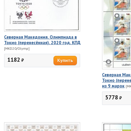
Северная Македония. Олимпиада в
Токио (перенесённая). 2020 год. КПД
[MKD20/Olymp]
1182
₽
Северная Мак
Токио (перене
из 9 марок
[M
5778
₽