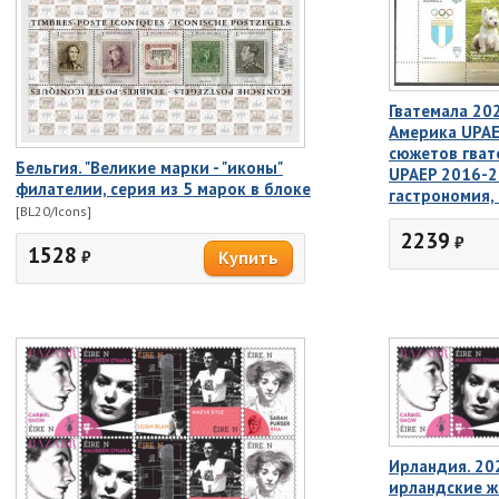
Гватемала 20
Америка UPAE
сюжетов гват
Бельгия. "Великие марки - "иконы"
UPAEP 2016-2
филателии, серия из 5 марок в блоке
гастрономия, 
[BL20/Icons]
2239
₽
1528
₽
Ирландия. 20
ирландские ж