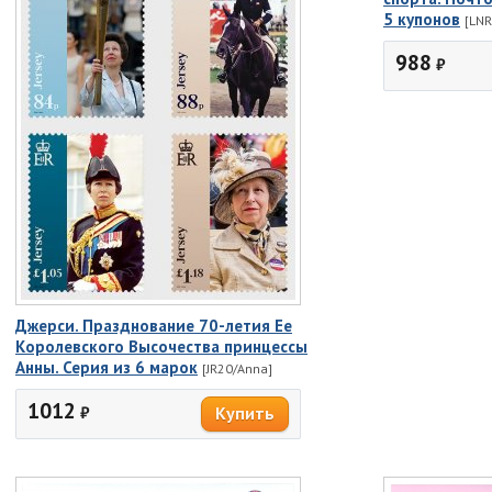
5 купонов
[LN
988
₽
Джерси. Празднование 70-летия Ее
Королевского Высочества принцессы
Анны. Серия из 6 марок
[JR20/Anna]
1012
₽