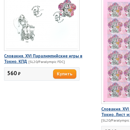
Словакия. XVI Паралимпийские игры в
Токио. КПД
[SL20/Paralympic FDC]
560
₽
Словакия. XV
Токио. Лист и
[SL20/Paralympic 