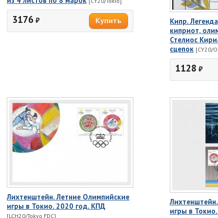
из 4 листов по 8 марок
[CY20/Tokio]
3176
₽
Кипр. Легенд
киприот, оли
Стелиос Кири
сцепок
[CY20/O
1128
₽
Лихтенштейн. Летние Олимпийские
Лихтенштейн.
игры в Токио. 2020 год. КПД
игры в Токио.
[LCH20/Tokyo FDC]