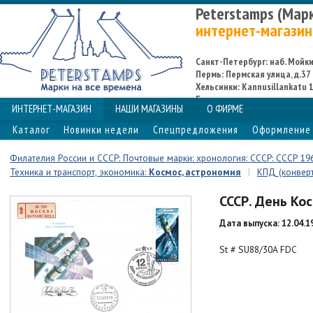
Peterstamps (Мар
интернет-магазин
Санкт-Петербург: наб. Мойки,
Пермь: Пермская улица, д.37
Хельсинки: Kannusillankatu 1
Espoo
ИНТЕРНЕТ-МАГАЗИН
НАШИ МАГАЗИНЫ
О ФИРМЕ
Каталог
Новинки недели
Спецпредложения
Оформление 
Филателия России и СССР: Почтовые марки: хронология: СССР: СССР 19
Техника и транспорт, экономика:
Космос, астрономия
|
КПД (конвер
СССР. День Ко
Дата выпуска: 12.04.1
St # SU88/30A FDC