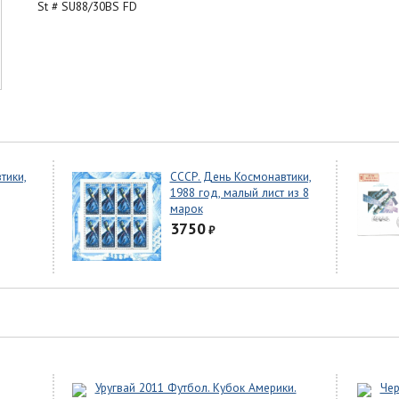
St # SU88/30BS FD
тики,
СССР. День Космонавтики,
1988 год, малый лист из 8
марок
3750
₽
Уругвай 2011 Футбол. Кубок Америки.
Чер