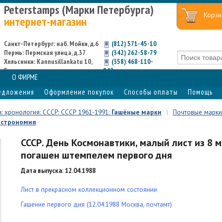
Peterstamps (Марки Петербурга)
Корзи
интернет-магазин
Санкт-Петербург: наб. Мойки, д.6
(812) 571-45-10
Пермь: Пермская улица, д.37
(342) 262-58-79
Хельсинки: Kannusillankatu 10,
(358) 468-110-
Espoo
842
О ФИРМЕ
едложения
Оформление покупок
Способы оплаты
Помощь
: хронология: СССР: СССР 1961-1991:
Гашёные марки
|
Почтовые марки:
астрономия
СССР. День Космонавтики, малый лист из 8 м
погашен штемпелем первого дня
Дата выпуска: 12.04.1988
Лист в прекрасном коллекционном состоянии
Гашение первого дня (12.04.1988 Москва, почтамт)