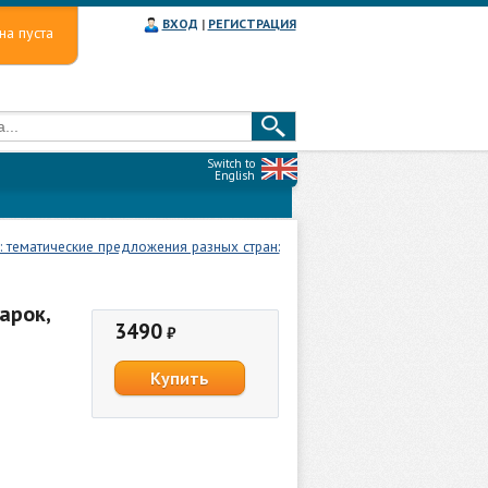
ВХОД
|
РЕГИСТРАЦИЯ
на пуста
Switch to
English
 тематические предложения разных стран:
арок,
3490
₽