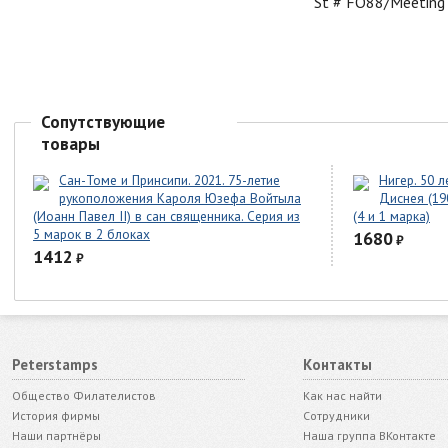
St # FO88/Meeting
Сопутствующие
товары
Сан-Томе и Принсипи. 2021. 75-летие
Нигер. 50 л
рукоположения Кароля Юзефа Войтыла
Диснея (19
(Иоанн Павел II) в сан священника. Серия из
(4 и 1 марка)
5 марок в 2 блоках
1680
₽
1412
₽
Peterstamps
Контакты
Общество Филателистов
Как нас найти
История фирмы
Сотрудники
Наши партнёры
Наша группа ВКонтакте