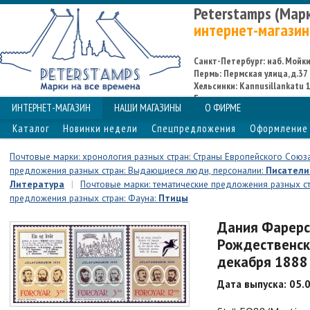
Peterstamps (Мар
интернет-магазин
Санкт-Петербург: наб. Мойки,
Пермь: Пермская улица, д.37
Хельсинки: Kannusillankatu 1
Espoo
ИНТЕРНЕТ-МАГАЗИН
НАШИ МАГАЗИНЫ
О ФИРМЕ
Каталог
Новинки недели
Спецпредложения
Оформление 
Почтовые марки: хронология разных стран: Страны Европейского Союз
предложения разных стран: Выдающиеся люди, персоналии:
Писатели
Литература
|
Почтовые марки: тематические предложения разных ст
предложения разных стран: Фауна:
Птицы
Дания Фарерс
Рождественско
декабря 1888 
Дата выпуска: 05.