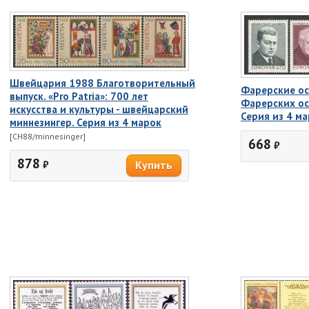
Швейцария 1988 Благотворительный
Фарерские ос
выпуск. «Pro Patria»: 700 лет
Фарерских ост
искусства и культуры - швейцарский
Серия из 4 м
миннезингер. Серия из 4 марок
[CH88/minnesinger]
668
₽
878
₽