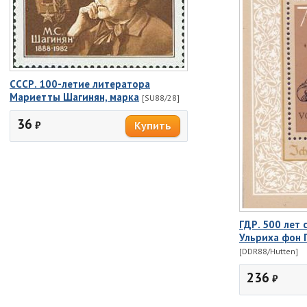
СССР. 100-летие литератора
Мариетты Шагинян, марка
[SU88/28]
36
₽
ГДР. 500 лет
Ульриха фон 
[DDR88/Hutten]
236
₽