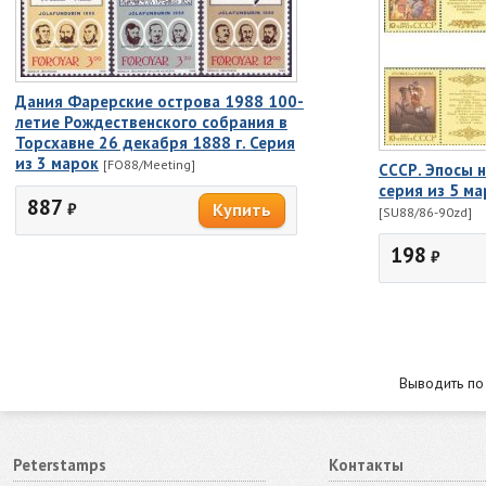
Дания Фарерские острова 1988 100-
летие Рождественского собрания в
Торсхавне 26 декабря 1888 г. Серия
из 3 марок
[FO88/Meeting]
СССР. Эпосы 
серия из 5 ма
887
₽
[SU88/86-90zd]
198
₽
Выводить п
Peterstamps
Контакты