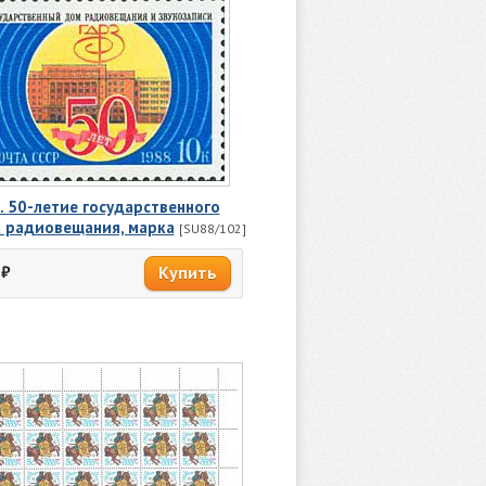
. 50-летие государственного
 радиовещания, марка
[SU88/102]
₽