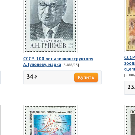
СССР
СССР. 100 лет авиаконструктору
зооп
А.Туполеву, марка
[SU88/93]
сцеп
34
[SU88/
₽
23