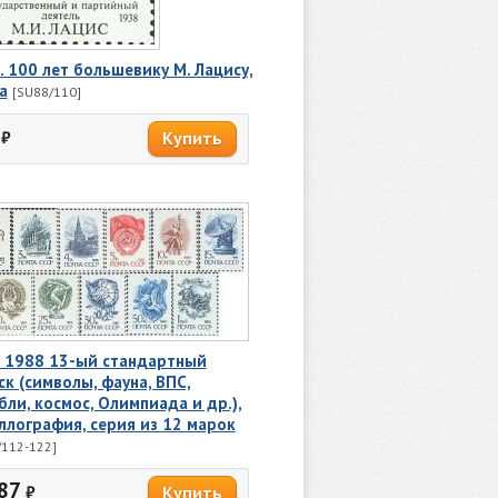
. 100 лет большевику М. Лацису,
а
[SU88/110]
₽
 1988 13-ый стандартный
ск (символы, фауна, ВПС,
бли, космос, Олимпиада и др.),
ллография, серия из 12 марок
/112-122]
87
₽