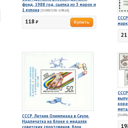
фонд, 1988 год, сцепка из 3 марок и
1 купона
[SU88/106-108zd]
СССР
118
₽
марк
21
СССР
выпу
кора
мета
[SU88
СССР. Летняя Олимпиада в Сеуле.
Надпечатка на блоке о медалях
19
советских спортсменов, блок