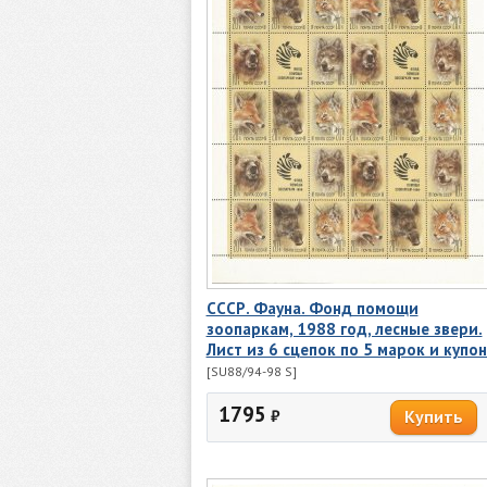
СССР. Фауна. Фонд помощи
зоопаркам, 1988 год, лесные звери.
Лист из 6 сцепок по 5 марок и купо
[SU88/94-98 S]
1795
₽