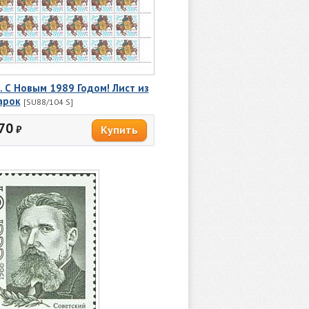
. С Новым 1989 Годом! Лист из
арок
[SU88/104 S]
70
₽