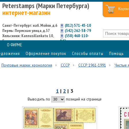
Peterstamps (Марки Петербурга)
Корзи
интернет-магазин
Санкт-Петербург: наб. Мойки, д.6
(812) 571-45-10
Пермь: Пермская улица, д.37
(342) 262-58-79
Хельсинки: Kannusillankatu 10,
(358) 468-110-
Espoo
842
О ФИРМЕ
едложения
Оформление покупок
Способы оплаты
Помощь
Почтовые марки: хронология
СССР
СССР 1961-1991
Чистые 
1
|
2
| 3
Выводить по
позиций на странице