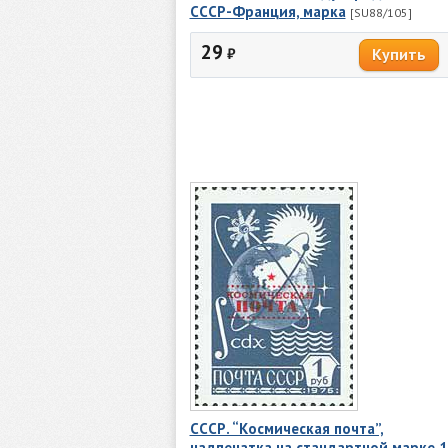
СССР-Франция, марка
[SU88/105]
29
₽
СССР. “Космическая почта”,
надпечатка на стандартной марке 1