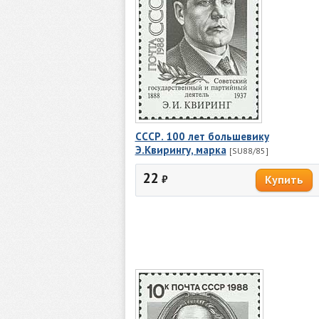
СССР. 100 лет большевику
Э.Квирингу, марка
[SU88/85]
22
₽