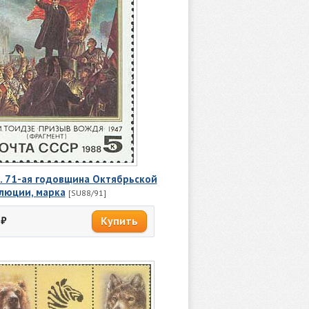
. 71-ая годовщина Октябрьской
люции, марка
[SU88/91]
₽