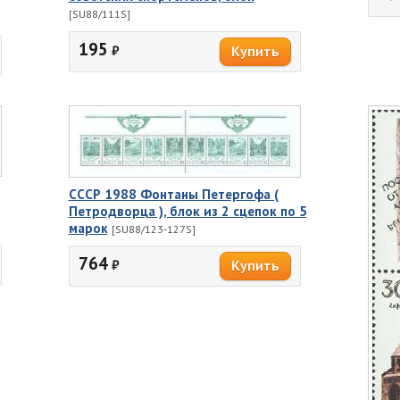
[SU88/111S]
195
₽
СССР 1988 Фонтаны Петергофа (
Петродворца ), блок из 2 сцепок по 5
марок
[SU88/123-127S]
764
₽