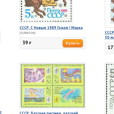
СССР. С Новым 1989 Годом ! Марка
СССР
[SU88/104]
30 м
39
₽
17
т
СССР. Детские рисунки, детский