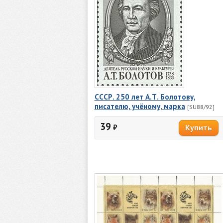
СССР. 250 лет А.Т. Болотову,
писателю, учёному, марка
[SU88/92]
39
₽