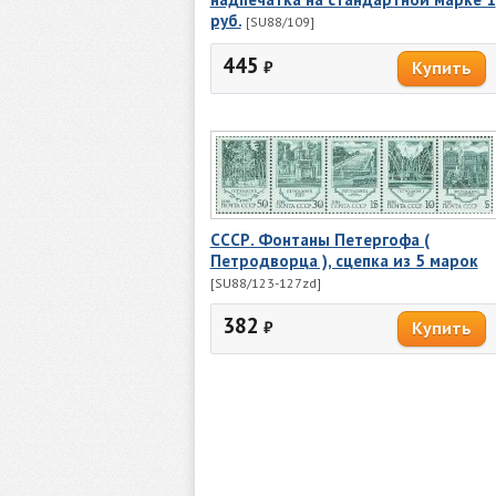
руб.
[SU88/109]
445
₽
СССР. Фонтаны Петергофа (
Петродворца ), сцепка из 5 марок
[SU88/123-127zd]
382
₽