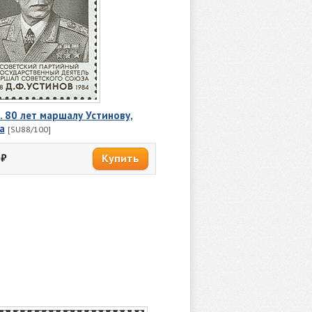
. 80 лет маршалу Устинову,
а
[SU88/100]
₽