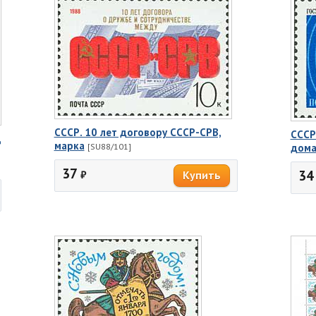
СССР. 10 лет договору СССР-СРВ,
СССР
Д
марка
[SU88/101]
дома
37
34
₽