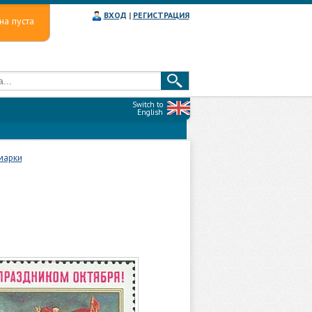
ВХОД
|
РЕГИСТРАЦИЯ
на пуста
Switch to
English
марки