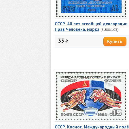
СССР. 40 лет всеобщей декларации
Прав Человека, марка
[SU88/103]
33
₽
СССР. Космос. Международный полё