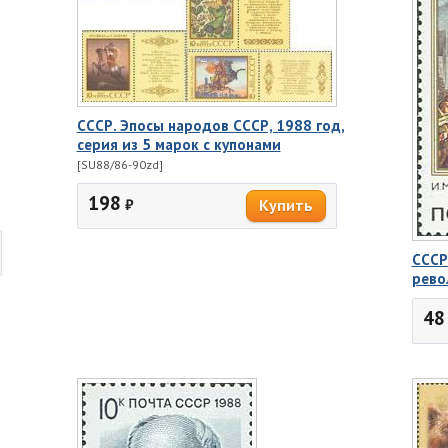
СССР. Эпосы народов СССР, 1988 год,
серия из 5 марок с купонами
[SU88/86-90zd]
198
₽
СССР
рево
48