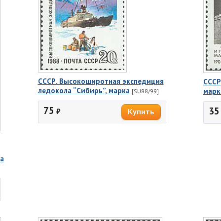
СССР. Высокоширотная экспедиция
СССР
ледокола “Сибирь”, марка
марк
[SU88/99]
75
35
₽
на