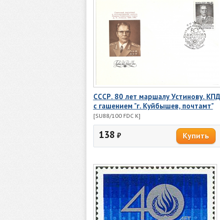
СССР. 80 лет маршалу Устинову. КП
с гашением "г. Куйбышев, почтамт"
[SU88/100 FDC K]
138
₽