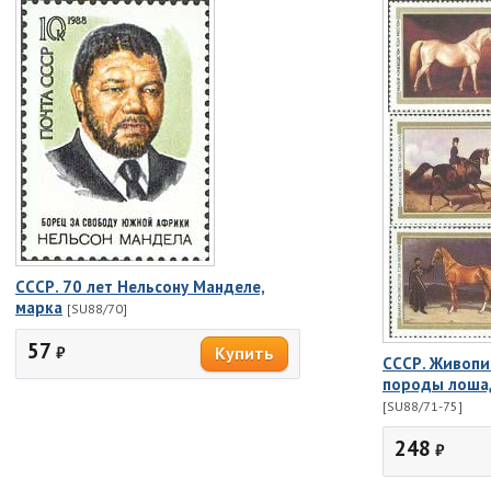
СССР. 70 лет Нельсону Манделе,
марка
[SU88/70]
57
₽
СССР. Живопи
породы лошад
[SU88/71-75]
248
₽