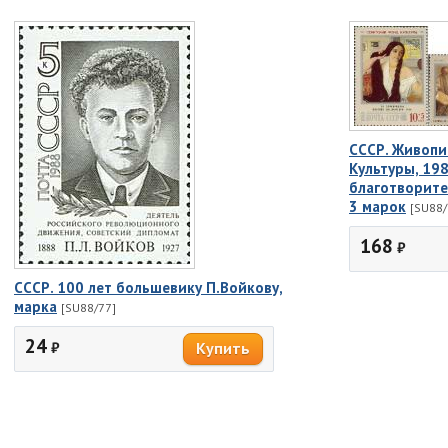
СССР. Живопи
Культуры, 198
благотворите
3 марок
[SU88/
168
₽
СССР. 100 лет большевику П.Войкову,
марка
[SU88/77]
24
₽