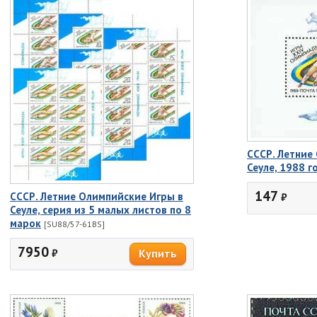
СССР. Летние
Сеуле, 1988 г
147
СССР. Летние Олимпийские Игры в
₽
Сеуле, серия из 5 малых листов по 8
марок
[SU88/57-61BS]
7950
₽