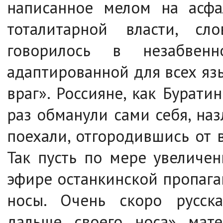
написанное мелом на асфа
тоталитарной власти, с
говорилось в незабвенн
адаптированной для всех язы
враг». Россияне, как Бурати
раз обманули сами себя, наз
поехали, отгородившись от в
Так пусть по мере увеличе
эфире останкинской пропаган
носы. Очень скоро русск
дальше своего носа» мате