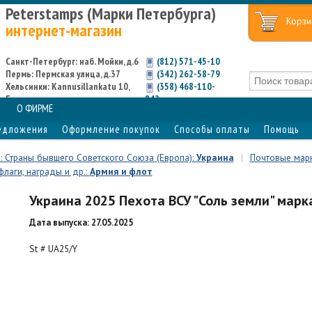
Peterstamps (Марки Петербурга)
Корзи
интернет-магазин
Санкт-Петербург: наб. Мойки, д.6
(812) 571-45-10
Пермь: Пермская улица, д.37
(342) 262-58-79
Хельсинки: Kannusillankatu 10,
(358) 468-110-
Espoo
842
О ФИРМЕ
едложения
Оформление покупок
Способы оплаты
Помощь
: Страны бывшего Советского Союза (Европа):
Украина
|
Почтовые марк
флаги, награды и др.:
Армия и флот
Украина 2025 Пехота ВСУ "Соль земли" марк
Дата выпуска: 27.05.2025
St # UA25/Y