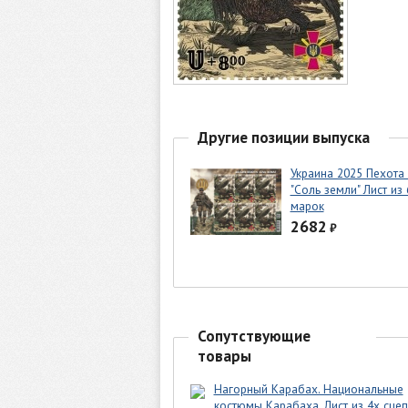
Другие позиции выпуска
Украина 2025 Пехота
"Соль земли" Лист из 
марок
2682
₽
Сопутствующие
товары
Нагорный Карабах. Национальные
костюмы Карабаха. Лист из 4х сце