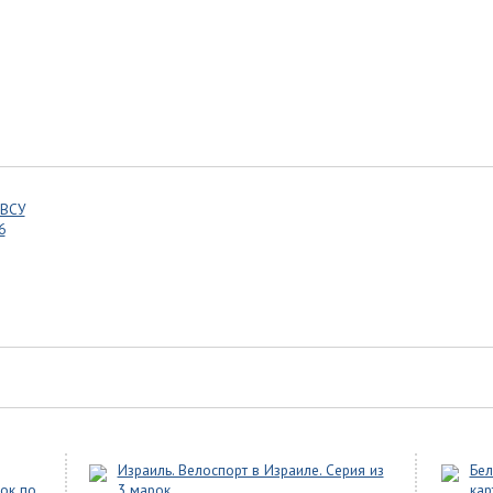
 ВСУ
6
Израиль. Велоспорт в Израиле. Серия из
Бел
пок по
3 марок
кар