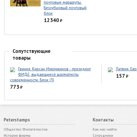
почтовые маршруты.
Беззубцовый почтовый
блок
12340
₽
Сопутствующие
товары
Гвинея. Кирсан Илюмжинов - президент
Латвия. Ев
ФИДЕ, выдающиеся шахматисты
157
₽
современности. Блок (3)
773
₽
Peterstamps
Контакты
Общество Филателистов
Как нас найти
История фирмы
Сотрудники