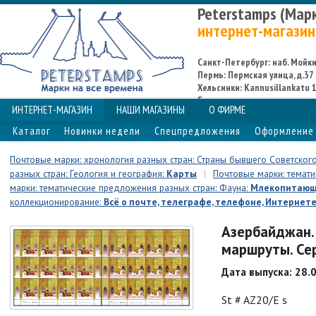
Peterstamps (Мар
интернет-магазин
Санкт-Петербург: наб. Мойки,
Пермь: Пермская улица, д.37
Хельсинки: Kannusillankatu 1
Espoo
ИНТЕРНЕТ-МАГАЗИН
НАШИ МАГАЗИНЫ
О ФИРМЕ
Каталог
Новинки недели
Спецпредложения
Оформление 
Почтовые марки: хронология разных стран: Страны бывшего Советского
разных стран: Геология и география:
Карты
|
Почтовые марки: темати
марки: тематические предложения разных стран: Фауна:
Млекопитаю
коллекционирование:
Всё о почте, телеграфе, телефоне, Интернет
Азербайджан.
маршруты. Сер
Дата выпуска: 28.
St # AZ20/E s