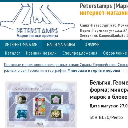
Peterstamps (Мар
интернет-магазин
Санкт-Петербург: наб. Мойки,
Пермь: Пермская улица, д.37
Хельсинки: Kannusillankatu 1
Espoo
ИНТЕРНЕТ-МАГАЗИН
НАШИ МАГАЗИНЫ
О ФИРМЕ
Каталог
Новинки недели
Спецпредложения
Оформление 
Почтовые марки: хронология разных стран: Страны Европейского Союза
разных стран: Геология и география:
Минералы и горные породы
|
Бельгия. Геом
форма: минера
марок в блоке
Дата выпуска: 27.
St # BL20/Pento