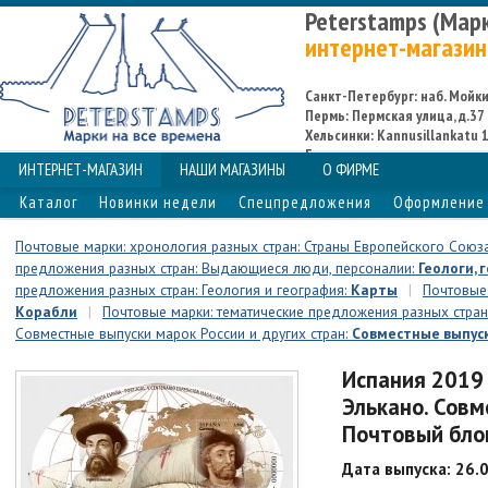
Peterstamps (Мар
интернет-магазин
Санкт-Петербург: наб. Мойки,
Пермь: Пермская улица, д.37
Хельсинки: Kannusillankatu 1
Espoo
ИНТЕРНЕТ-МАГАЗИН
НАШИ МАГАЗИНЫ
О ФИРМЕ
Каталог
Новинки недели
Спецпредложения
Оформление 
Почтовые марки: хронология разных стран: Страны Европейского Союз
предложения разных стран: Выдающиеся люди, персоналии:
Геологи,
предложения разных стран: Геология и география:
Карты
|
Почтовые 
Корабли
|
Почтовые марки: тематические предложения разных стран
Совместные выпуски марок России и других стран:
Совместные выпуск
Испания 2019
Элькано. Совм
Почтовый бло
Дата выпуска: 26.