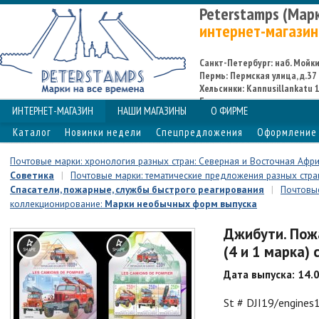
Peterstamps (Мар
интернет-магазин
Санкт-Петербург: наб. Мойки,
Пермь: Пермская улица, д.37
Хельсинки: Kannusillankatu 1
Espoo
ИНТЕРНЕТ-МАГАЗИН
НАШИ МАГАЗИНЫ
О ФИРМЕ
Каталог
Новинки недели
Спецпредложения
Оформление 
Почтовые марки: хронология разных стран: Северная и Восточная Афр
Советика
|
Почтовые марки: тематические предложения разных стран
Спасатели, пожарные, службы быстрого реагирования
|
Почтовые
коллекционирование:
Марки необычных форм выпуска
Джибути. Пож
(4 и 1 марка)
Дата выпуска: 14.
St # DJI19/engines