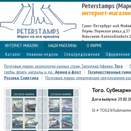
Peterstamps (Мар
интернет-магазин
Санкт-Петербург: наб. Мойки,
Пермь: Пермская улица, д.37
Хельсинки: Kannusillankatu 1
Espoo
ИНТЕРНЕТ-МАГАЗИН
НАШИ МАГАЗИНЫ
О ФИРМЕ
Каталог
Новинки недели
Спецпредложения
Оформление 
Почтовые марки: хронология разных стран: Западная Африка:
Того
|
гербы, флаги, награды и др.:
Армия и флот
|
Государственные гимн
Россика. Советика
|
Почтовые марки: тематические предложения разн
Того. Субмарин
Дата выпуска: 25.02.2
St # TOG19/Submarine