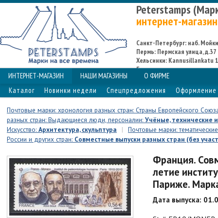
Peterstamps (Мар
интернет-магазин
Санкт-Петербург: наб. Мойки,
Пермь: Пермская улица, д.37
Хельсинки: Kannusillankatu 1
Espoo
ИНТЕРНЕТ-МАГАЗИН
НАШИ МАГАЗИНЫ
О ФИРМЕ
Каталог
Новинки недели
Спецпредложения
Оформление 
Почтовые марки: хронология разных стран: Страны Европейского Союза
разных стран: Выдающиеся люди, персоналии:
Учёные, технические 
Искусство:
Архитектура, скульптура
|
Почтовые марки: тематические
России и других стран:
Совместные выпуски разных стран (без участ
Франция. Совм
летие институ
Париже. Марк
Дата выпуска: 01.