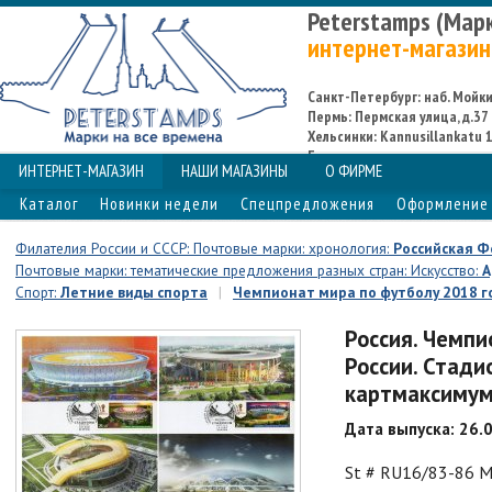
Peterstamps (Мар
интернет-магазин
Санкт-Петербург: наб. Мойки,
Пермь: Пермская улица, д.37
Хельсинки: Kannusillankatu 1
Espoo
ИНТЕРНЕТ-МАГАЗИН
НАШИ МАГАЗИНЫ
О ФИРМЕ
Каталог
Новинки недели
Спецпредложения
Оформление 
Филателия России и СССР: Почтовые марки: хронология:
Российская 
Почтовые марки: тематические предложения разных стран: Искусство:
А
Спорт:
Летние виды спорта
|
Чемпионат мира по футболу 2018 го
Россия. Чемпи
России. Стади
картмаксимум
Дата выпуска: 26.
St # RU16/83-86 