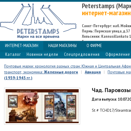
Peterstamps (Мар
интернет-магазин
Санкт-Петербург: наб. Мойки,
Пермь: Пермская улица, д.37
Хельсинки: Kannusillankatu 1
Espoo
ИНТЕРНЕТ-МАГАЗИН
НАШИ МАГАЗИНЫ
О ФИРМЕ
Каталог
Новинки недели
Спецпредложения
Оформление 
Почтовые марки: хронология разных стран: Южная и Центральная Афри
транспорт, экономика:
Железные дороги
|
Авиация
|
Почтовые мар
(1939-1945 гг.)
Чад. Паровозы.
Дата выпуска: 10.07.2
St # TCHD17/Steamtra