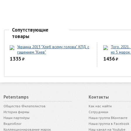
Сопутствующие
товары
Украина 2013 "Хлеб всему голова". КПД с
Того. 2021
гашением "Киев"
из 5 марок
1335
1456
₽
₽
Peterstamps
Контакты
Общество Филателистов
Как нас найти
История фирмы
Сотрудники
Наши партнёры
Наша группа ВКонтакте
Видеоблог
Наша группа в Facebook
Коллекционирование марок
Наш канал на Youtube