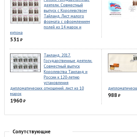
деятели. Совместный
выпуск с Королевством
Тайланд. Лист малого
формата с оформлением
полей из 14 марок и
купона
531
₽
Таиланд. 2017.
Государственные деятели.
Совместный выпуск
Королевства Таиланд и
России к 120-летию
установления
дипломатических отношений. лист из 10
дипломатическ
марок
988
₽
1960
₽
Сопутствующие