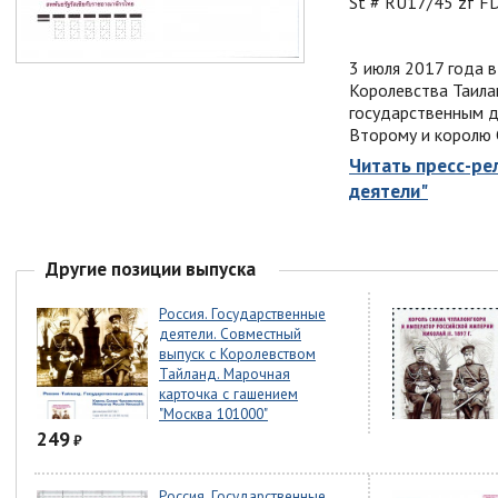
St # RU17/45 zf F
3 июля 2017 года в
Королевства Таила
государственным д
Второму и королю 
Читать пресс-ре
деятели"
Другие позиции выпуска
Россия. Государственные
деятели. Совместный
выпуск с Королевством
Тайланд. Марочная
карточка с гашением
"Москва 101000"
249
₽
Россия. Государственные