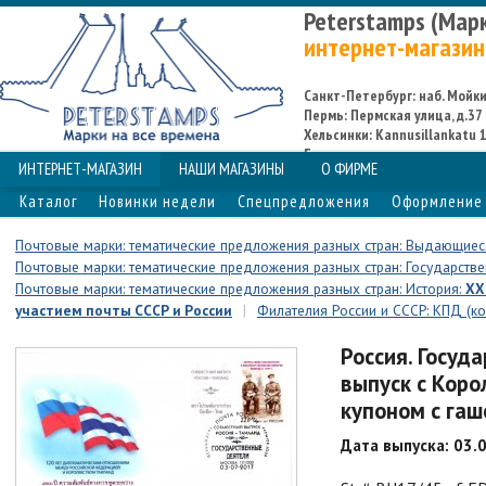
Peterstamps (Мар
интернет-магазин
Санкт-Петербург: наб. Мойки,
Пермь: Пермская улица, д.37
Хельсинки: Kannusillankatu 1
Espoo
ИНТЕРНЕТ-МАГАЗИН
НАШИ МАГАЗИНЫ
О ФИРМЕ
Каталог
Новинки недели
Спецпредложения
Оформление 
Почтовые марки: тематические предложения разных стран: Выдающиес
Почтовые марки: тематические предложения разных стран: Государствен
Почтовые марки: тематические предложения разных стран: История:
XX
участием почты СССР и России
|
Филателия России и СССР: КПД (к
Россия. Госуд
выпуск с Коро
купоном с га
Дата выпуска: 03.