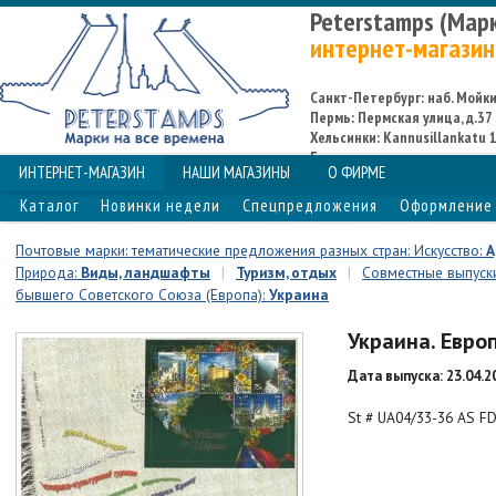
Peterstamps (Мар
интернет-магазин
Санкт-Петербург: наб. Мойки,
Пермь: Пермская улица, д.37
Хельсинки: Kannusillankatu 1
Espoo
ИНТЕРНЕТ-МАГАЗИН
НАШИ МАГАЗИНЫ
О ФИРМЕ
Каталог
Новинки недели
Спецпредложения
Оформление 
Почтовые марки: тематические предложения разных стран: Искусство:
А
Природа:
Виды, ландшафты
|
Туризм, отдых
|
Совместные выпуски
бывшего Советского Союза (Европа):
Украина
Украина. Евро
Дата выпуска: 23.04.2
St # UA04/33-36 AS F