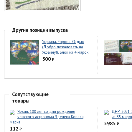
Другие позиции выпуска
Украина. Европа. Отдых
(Добро пожаловать на
Украину!). Блок из 4 марок
300
₽
Сопутствующие
товары
Чехия. 100 лет со дня рождения
ДНР. 2021.
чешского астронома Зденека Копала,
из 35 маро
марка
5985
₽
112
₽