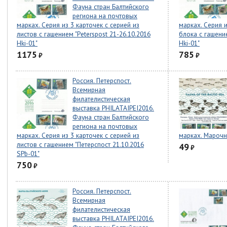
Фауна стран Балтийского
региона на почтовых
марках. Серия из 3 карточек с серией из
марках. Серия и
листов с гашением "Peterspost 21-26.10.2016
блока с гашение
Hki-01"
Hki-01"
1175
785
₽
₽
Россия. Петерспост.
Всемирная
филателистическая
выставка PHILATAIPEI2016.
Фауна стран Балтийского
региона на почтовых
марках. Серия из 3 карточек с серией из
марках. Марочн
листов с гашением "Петерспост 21.10.2016
49
₽
SPb-01"
750
₽
Россия. Петерспост.
Всемирная
филателистическая
выставка PHILATAIPEI2016.