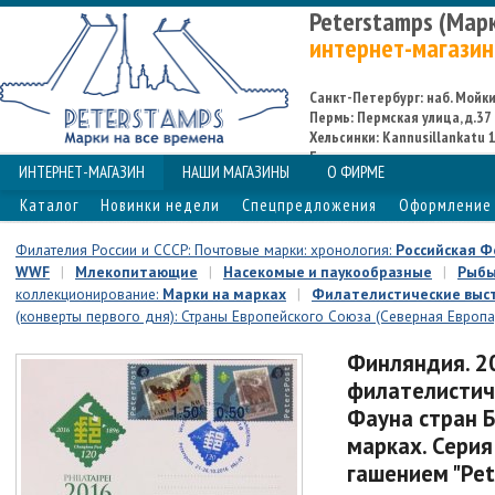
Peterstamps (Мар
интернет-магазин
Санкт-Петербург: наб. Мойки,
Пермь: Пермская улица, д.37
Хельсинки: Kannusillankatu 1
Espoo
ИНТЕРНЕТ-МАГАЗИН
НАШИ МАГАЗИНЫ
О ФИРМЕ
Каталог
Новинки недели
Спецпредложения
Оформление 
Филателия России и СССР: Почтовые марки: хронология:
Российская 
WWF
|
Млекопитающие
|
Насекомые и паукообразные
|
Рыб
коллекционирование:
Марки на марках
|
Филателистические выс
(конверты первого дня): Страны Европейского Союза (Северная Европа
Финляндия. 20
филателистич
Фауна стран Б
марках. Серия 
гашением "Pet