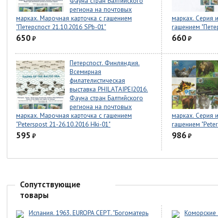
Фауна стран Балтийского
региона на почтовых
марках. Марочная карточка с гашением
марках. Серия и
"Петерспост 21.10.2016 SPb-01"
гашением "Петер
650
660
₽
₽
Петерспост. Финляндия.
Всемирная
филателистическая
выставка PHILATAIPEI2016.
Фауна стран Балтийского
региона на почтовых
марках. Марочная карточка с гашением
марках. Серия 
"Peterspost 21-26.10.2016 Hki-01"
гашением "Peter
595
986
₽
₽
Сопутствующие
товары
Испания. 1963. EUROPA CEPT. "Богоматерь
Коморские