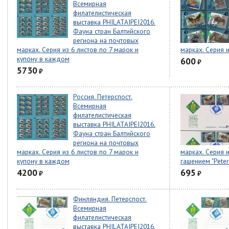
Всемирная
филателистическая
выставка PHILATAIPEI2016.
Фауна стран Балтийского
региона на почтовых
марках. Серия из 6 листов по 7 марок и
марках. Серия 
купону в каждом
600
₽
5730
₽
Россия. Петерспост.
Всемирная
филателистическая
выставка PHILATAIPEI2016.
Фауна стран Балтийского
региона на почтовых
марках. Серия из 6 листов по 7 марок и
марках. Серия и
купону в каждом
гашением "Peter
4200
695
₽
₽
Финляндия. Петерспост.
Всемирная
филателистическая
выставка PHILATAIPEI2016.