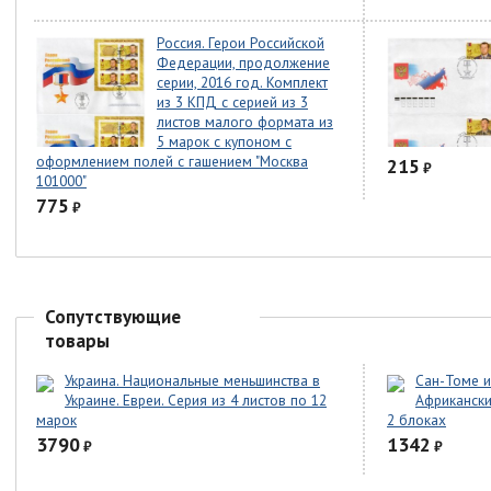
Россия. Герои Российской
Федерации, продолжение
серии, 2016 год. Комплект
из 3 КПД с серией из 3
листов малого формата из
5 марок с купоном с
оформлением полей с гашением "Москва
215
₽
101000"
775
₽
Сопутствующие
товары
Украина. Национальные меньшинства в
Сан-Томе и
Украине. Евреи. Серия из 4 листов по 12
Африкански
марок
2 блоках
3790
1342
₽
₽