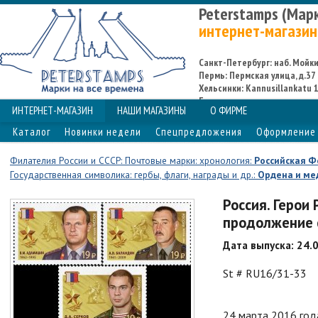
Peterstamps (Мар
интернет-магазин
Санкт-Петербург: наб. Мойки,
Пермь: Пермская улица, д.37
Хельсинки: Kannusillankatu 1
Espoo
ИНТЕРНЕТ-МАГАЗИН
НАШИ МАГАЗИНЫ
О ФИРМЕ
Каталог
Новинки недели
Спецпредложения
Оформление 
Филателия России и СССР: Почтовые марки: хронология:
Российская 
Государственная символика: гербы, флаги, награды и др.:
Ордена и ме
Россия. Герои
продолжение с
Дата выпуска: 24.
St # RU16/31-33
24 марта 2016 год