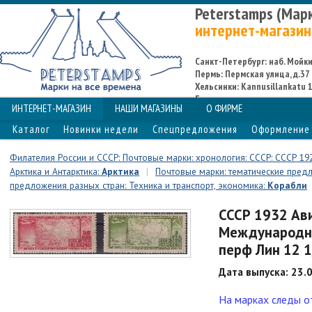
Peterstamps (Мар
интернет-магазин
Санкт-Петербург: наб. Мойки,
Пермь: Пермская улица, д.37
Хельсинки: Kannusillankatu 1
Espoo
ИНТЕРНЕТ-МАГАЗИН
НАШИ МАГАЗИНЫ
О ФИРМЕ
Каталог
Новинки недели
Спецпредложения
Оформление 
Филателия России и СССР: Почтовые марки: хронология: СССР: СССР 19
Арктика и Антарктика:
Арктика
|
Почтовые марки: тематические предл
предложения разных стран: Техника и транспорт, экономика:
Корабли
СССР 1932 Ави
Международны
перф Лин 12 1
Дата выпуска: 23.
На марках следы от