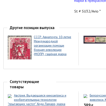
марки в прекрасно
St # SU32/Avio *
Другие позиции выпуска
СССР. Авиапочта. 10-летие
Международной
организации помощи
борцам революции
(МОПР), гашёная марка
Сопутствующие
товары
Австрия. Выдающаяся киноактриса и
Белоруссия
изобретательница технологии
живописи. 
"прыгающих частот" Хеди Ламарр, марка
389
₽