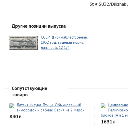
St # SU32/Dirizhabl
Другие позиции выпуска
СССР. Дирижаблестроение,
1932 год, гашёная марка,
лин. перф. 12 1/4
Сопутствующие
товары
Латвия. Фауна. Птицы. Обыкновенный
Центрально
зимородок и рябчик. Серия из 2 марок
Религиозное
блоков (4 и 1 м
840
₽
1631
₽