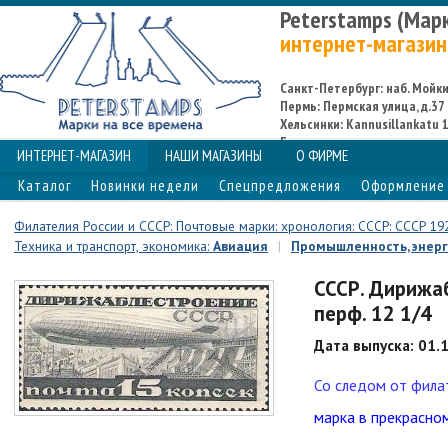
Peterstamps (Мар
интернет-магазин
Санкт-Петербург: наб. Мойки,
Пермь: Пермская улица, д.37
Хельсинки: Kannusillankatu 1
Espoo
ИНТЕРНЕТ-МАГАЗИН
НАШИ МАГАЗИНЫ
О ФИРМЕ
Каталог
Новинки недели
Спецпредложения
Оформление 
Филателия России и СССР: Почтовые марки: хронология: СССР: СССР 19
Техника и транспорт, экономика:
Авиация
|
Промышленность, энерг
СССР. Дирижаб
перф. 12 1/4
Дата выпуска: 01.
Со следом от филат
марка в прекрасно