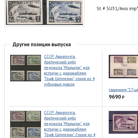
St # SU31/Avio imp
Другие позиции выпуска
СССР. Авиапочта.
Арктический рейс
ледокола "Малыгин" для
встречи с дирижаблем
"Граф Цеппелин", серия из 4
зубцовых марок
гашением "17-ы
9690
₽
СССР. Авиапочта.
Арктический рейс
ледокола "Малыгин" для
встречи с дирижаблем
"Граф Цеппелин". Серия из 4