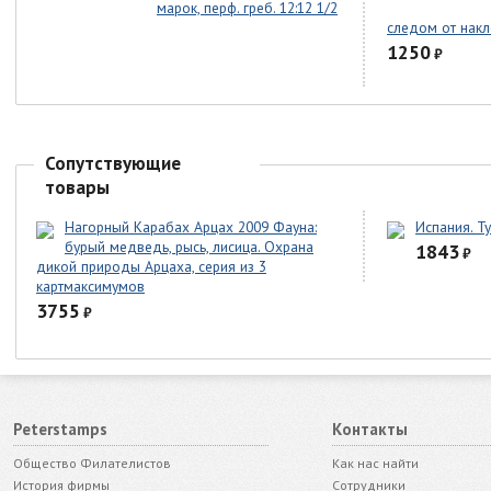
марок, перф. греб. 12:12 1/2
следом от накл
1250
₽
Сопутствующие
товары
Нагорный Карабах Арцах 2009 Фауна:
Испания. Т
бурый медведь, рысь, лисица. Охрана
1843
₽
дикой природы Арцаха, серия из 3
картмаксимумов
3755
₽
Peterstamps
Контакты
Общество Филателистов
Как нас найти
История фирмы
Сотрудники