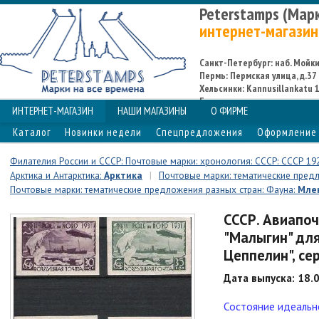
Peterstamps (Мар
интернет-магазин
Санкт-Петербург: наб. Мойки,
Пермь: Пермская улица, д.37
Хельсинки: Kannusillankatu 1
Espoo
ИНТЕРНЕТ-МАГАЗИН
НАШИ МАГАЗИНЫ
О ФИРМЕ
Каталог
Новинки недели
Спецпредложения
Оформление 
Филателия России и СССР: Почтовые марки: хронология: СССР: СССР 19
Арктика и Антарктика:
Арктика
|
Почтовые марки: тематические предл
Почтовые марки: тематические предложения разных стран: Фауна:
Мле
СССР. Авиапоч
"Малыгин" для
Цеппелин", се
Дата выпуска: 18.
Состояние идеально