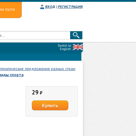
ВХОД
|
РЕГИСТРАЦИЯ
на пуста
Switch to
English
тематические предложения разных стран:
виды спорта
29
₽