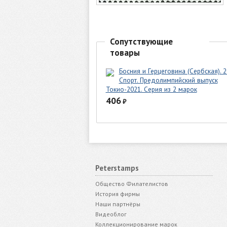
Сопутствующие
товары
Босния и Герцеговина (Сербская). 2
Спорт. Предолимпийский выпуск
Токио-2021. Серия из 2 марок
406
₽
Peterstamps
Общество Филателистов
История фирмы
Наши партнёры
Видеоблог
Коллекционирование марок