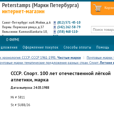
Peterstamps (Марки Петербурга)
Корзи
интернет-магазин
Санкт-Петербург: наб. Мойки, д.6
(812) 571-45-10
Пермь: Пермская улица, д.37
(342) 262-58-79
Хельсинки: Kannusillankatu 10,
(358) 468-110-
Espoo
842
О ФИРМЕ
едложения
Оформление покупок
Способы оплаты
Помощь
: хронология: СССР: СССР 1961-1991:
Чистые марки
|
Почтовые марки: 
очтовые марки: тематические предложения разных стран: Спорт:
Летние 
СССР. Спорт. 100 лет отечественной лёгкой
атлетики, марка
Дата выпуска: 24.03.1988
Mi # 5811
St # SU88/26