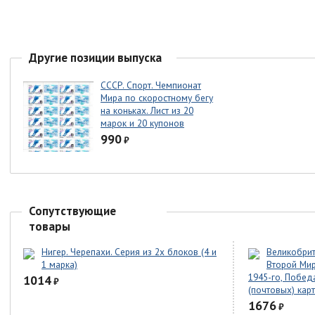
Другие позиции выпуска
СССР. Спорт. Чемпионат
Мира по скоростному бегу
на коньках. Лист из 20
марок и 20 купонов
990
₽
Сопутствующие
товары
Нигер. Черепахи. Серия из 2х блоков (4 и
Великобрит
1 марка)
Второй Мир
1945-го, Побед
1014
₽
(почтовых) кар
1676
₽