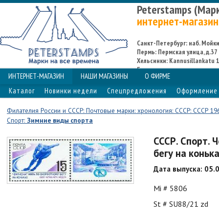
Peterstamps (Мар
интернет-магазин
Санкт-Петербург: наб. Мойки,
Пермь: Пермская улица, д.37
Хельсинки: Kannusillankatu 1
Espoo
ИНТЕРНЕТ-МАГАЗИН
НАШИ МАГАЗИНЫ
О ФИРМЕ
Каталог
Новинки недели
Спецпредложения
Оформление 
Филателия России и СССР: Почтовые марки: хронология: СССР: СССР 19
Спорт:
Зимние виды спорта
СССР. Спорт. 
бегу на коньк
Дата выпуска: 05.
Mi # 5806
St # SU88/21 zd