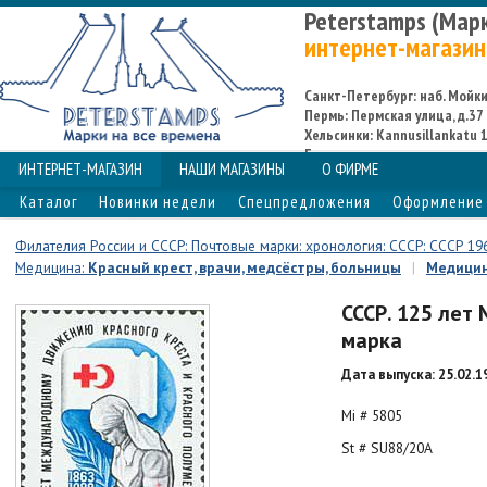
Peterstamps (Мар
интернет-магазин
Санкт-Петербург: наб. Мойки,
Пермь: Пермская улица, д.37
Хельсинки: Kannusillankatu 1
Espoo
ИНТЕРНЕТ-МАГАЗИН
НАШИ МАГАЗИНЫ
О ФИРМЕ
Каталог
Новинки недели
Спецпредложения
Оформление 
Филателия России и СССР: Почтовые марки: хронология: СССР: СССР 19
Медицина:
Красный крест, врачи, медсёстры, больницы
|
Медици
СССР. 125 лет
марка
Дата выпуска: 25.02.1
Mi # 5805
St # SU88/20A