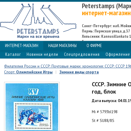
Peterstamps (Мар
интернет-магазин
Санкт-Петербург: наб. Мойки,
Пермь: Пермская улица, д.37
Хельсинки: Kannusillankatu 1
Espoo
ИНТЕРНЕТ-МАГАЗИН
НАШИ МАГАЗИНЫ
О ФИРМЕ
Каталог
Новинки недели
Спецпредложения
Оформление 
Филателия России и СССР: Почтовые марки: хронология: СССР: СССР 19
Спорт:
Олимпийские Игры
|
Зимние виды спорта
СССР. Зимние 
год, блок
Дата выпуска: 04.01.1
Mi # 5793bl198
St # SU88/8S