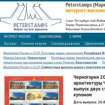
Peterstamps (Мар
интернет-магазин
Санкт-Петербург: наб. Мойки,
Пермь: Пермская улица, д.37
Хельсинки: Kannusillankatu 1
Espoo
ИНТЕРНЕТ-МАГАЗИН
НАШИ МАГАЗИНЫ
О ФИРМЕ
Каталог
Новинки недели
Спецпредложения
Оформление 
Филателия России и СССР: Почтовые марки: хронология:
Российская 
(Южная Европа):
Черногория
|
Почтовые марки: тематические предло
тематические предложения разных стран: Религия:
Христианство
|
П
Филателия России и СССР:
Совместные выпуски марок с участием по
Черногория 2
архитектуры Ч
выпуск двух с
купоном
Дата выпуска: 26.