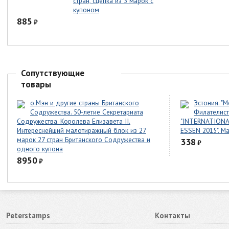
стран, сцепка из 3 марок с
купоном
885
₽
Сопутствующие
товары
о.Мэн и другие страны Британского
Эстония. "
Содружества. 50-летие Секретариата
Филателист
Содружества. Королева Елизавета II.
"INTERNATIONA
Интереснейший малотиражный блок из 27
ESSEN 2015". М
марок 27 стран Британского Содружества и
338
₽
одного купона
8950
₽
Peterstamps
Контакты