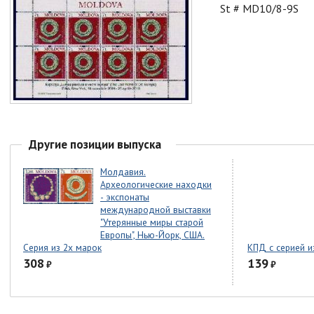
St # MD10/8-9S
Другие позиции выпуска
Молдавия.
Археологические находки
- экспонаты
международной выставки
"Утерянные миры старой
Европы", Нью-Йорк, США.
Серия из 2х марок
КПД с серией и
308
139
₽
₽