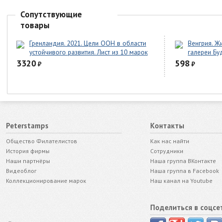
Сопутствующие
товары
Гренландия. 2021. Цели ООН в области
Венгрия. Ж
устойчивого развития. Лист из 10 марок
галереи Бу
3320
598
₽
₽
Peterstamps
Контакты
Общество Филателистов
Как нас найти
История фирмы
Сотрудники
Наши партнёры
Наша группа ВКонтакте
Видеоблог
Наша группа в Facebook
Коллекционирование марок
Наш канал на Youtube
Поделиться в соцсе