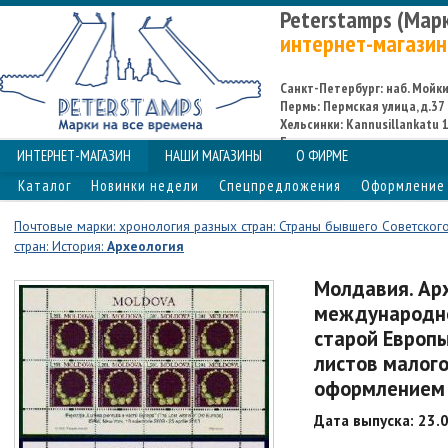
Peterstamps (Мар
интернет-магазин
Санкт-Петербург: наб. Мойки,
Пермь: Пермская улица, д.37
Хельсинки: Kannusillankatu 1
Espoo
ИНТЕРНЕТ-МАГАЗИН
НАШИ МАГАЗИНЫ
О ФИРМЕ
Каталог
Новинки недели
Спецпредложения
Оформление 
Почтовые марки: хронология разных стран: Страны бывшего Советског
стран: История:
Археология
Молдавия. Арх
международно
старой Европы
листов малого
оформлением
Дата выпуска: 23.