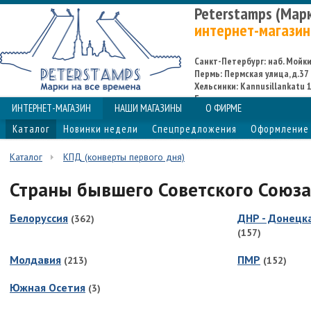
Peterstamps (Мар
интернет-магазин
Санкт-Петербург: наб. Мойки,
Пермь: Пермская улица, д.37
Хельсинки: Kannusillankatu 1
Espoo
ИНТЕРНЕТ-МАГАЗИН
НАШИ МАГАЗИНЫ
О ФИРМЕ
Каталог
Новинки недели
Спецпредложения
Оформление 
Каталог
КПД (конверты первого дня)
Страны бывшего Советского Союза
Белоруссия
ДНР - Донецк
(362)
(157)
Молдавия
ПМР
(213)
(152)
Южная Осетия
(3)