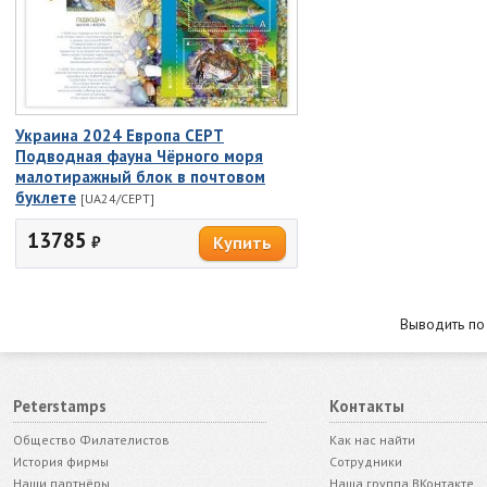
Украина 2024 Европа СЕРТ
Подводная фауна Чёрного моря
малотиражный блок в почтовом
буклете
[UA24/CEPT]
13785
₽
Выводить п
Peterstamps
Контакты
Общество Филателистов
Как нас найти
История фирмы
Сотрудники
Наши партнёры
Наша группа ВКонтакте