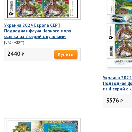
Украина 2024 Европа СЕРТ
Подводная фауна Чёрного моря
сцепка из 2 серий с купонами
[UA24/CEPT]
2440
₽
Украина 2024
Подводная фа
из 4 серий с 
3576
₽