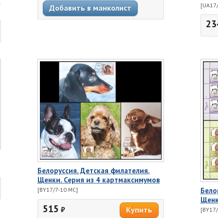
и
[UA17/
23
Белоруссия. Детская филателия.
Щенки. Серия из 4 картмаксимумов
[BY17/7-10 MC]
Бело
Щенк
515
₽
[BY17/