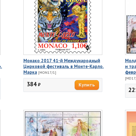
Монако 2017 41-й Международный
Молд
.
Цирковой фестиваль в Монте-Карло.
и тр
Марка
февр
[MON17/1]
[MD17
384
₽
22