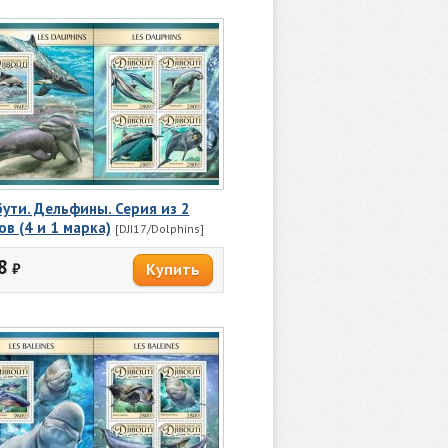
ути. Дельфины. Серия из 2
ов (4 и 1 марка)
[DJI17/Dolphins]
8
₽