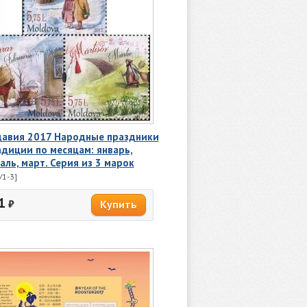
авия 2017 Народные праздники
адиции по месяцам: январь,
аль, март. Серия из 3 марок
/1-3]
1
₽