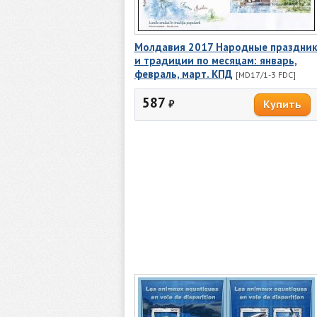
Молдавия 2017 Народные праздни
и традиции по месяцам: январь,
февраль, март. КПД
[MD17/1-3 FDC]
587
₽