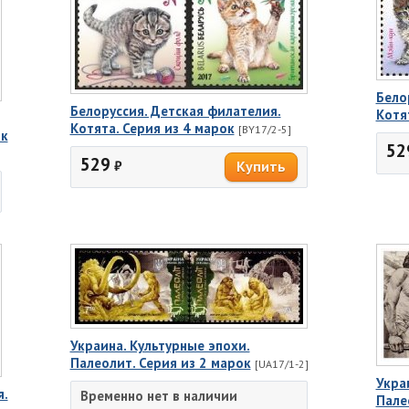
Бело
Белоруссия. Детская филателия.
Котя
Котята. Серия из 4 марок
[BY17/2-5]
ок
52
529
₽
Украина. Культурные эпохи.
Палеолит. Серия из 2 марок
[UA17/1-2]
Укра
я.
Временно нет в наличии
Пале