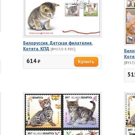
Белоруссия. Детская филателия.
Котята. КПД
[BY17/2-5 FDC]
Бело
Котя
614
₽
[BY17/
51