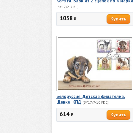
Котята. Блок из 2 сцепок по 4 марк
[BY17/2-5 BL]
1058
₽
Белоруссия. Детская филателия.
Щенки. КПД
[BY17/7-10 FDC]
614
₽