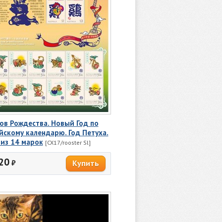
ов Рождества. Новый Год по
йскому календарю. Год Петуха.
 из 14 марок
[CX17/rooster Sl]
20
₽