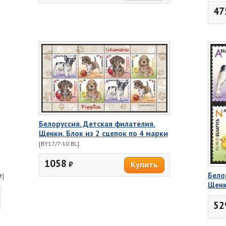
47
Белоруссия. Детская филателия.
Щенки. Блок из 2 сцепок по 4 марки
[BY17/7-10 BL]
1058
₽
Бело
f]
Щенк
52