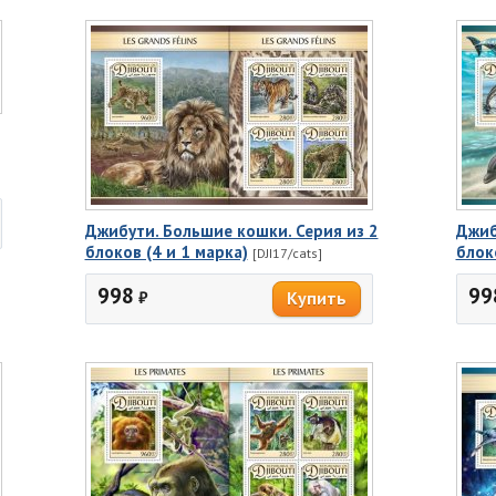
Джибути. Большие кошки. Серия из 2
Джиб
блоков (4 и 1 марка)
блок
[DJI17/cats]
998
99
₽