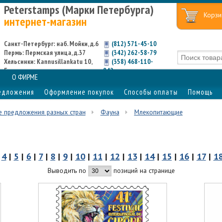
Peterstamps (Марки Петербурга)
Корзи
интернет-магазин
Санкт-Петербург: наб. Мойки, д.6
(812) 571-45-10
Пермь: Пермская улица, д.37
(342) 262-58-79
Хельсинки: Kannusillankatu 10,
(358) 468-110-
Espoo
842
О ФИРМЕ
едложения
Оформление покупок
Способы оплаты
Помощь
е предложения разных стран
Фауна
Млекопитающие
|
4
|
5
|
6
|
7
|
8
|
9
|
10
|
11
|
12
|
13
|
14
|
15
|
16
|
17
|
1
Выводить по
позиций на странице