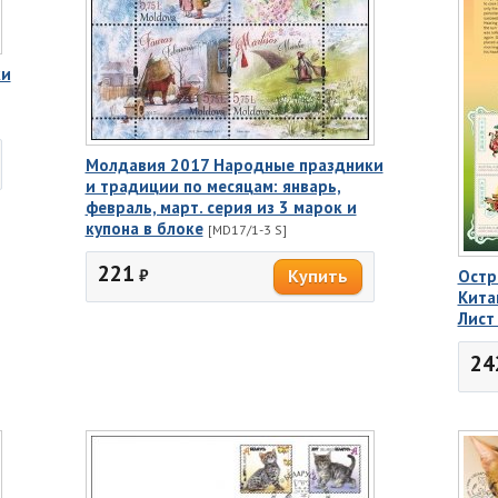
ки
Молдавия 2017 Народные праздники
и традиции по месяцам: январь,
февраль, март. серия из 3 марок и
купона в блоке
[MD17/1-3 S]
221
₽
Остр
Кита
Лист
24