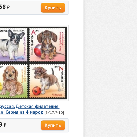
58
₽
руссия. Детская филателия.
и. Серия из 4 марок
[BY17/7-10]
9
₽