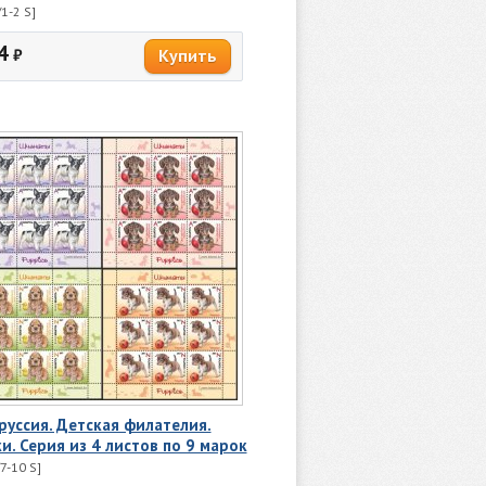
1-2 S]
4
₽
руссия. Детская филателия.
и. Серия из 4 листов по 9 марок
7-10 S]