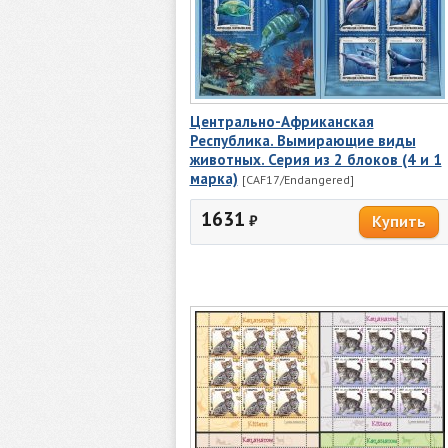
Центрально-Африканская
Республика. Вымирающие виды
животных. Серия из 2 блоков (4 и 1
марка)
[CAF17/Endangered]
1631
₽