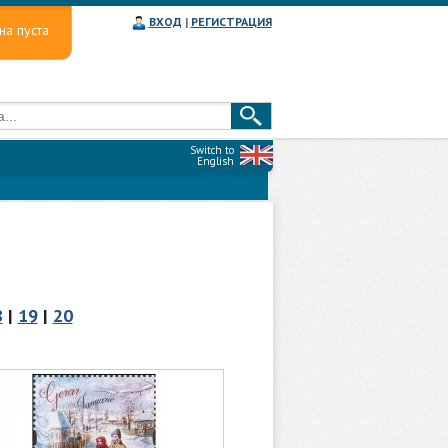
ВХОД
|
РЕГИСТРАЦИЯ
на пуста
Switch to
English
8
|
19
|
20