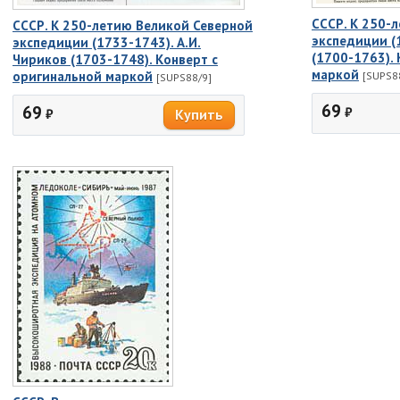
СССР. К 250-
СССР. К 250-летию Великой Северной
экспедиции (1
экспедиции (1733-1743). А.И.
(1700-1763).
Чириков (1703-1748). Конверт с
маркой
оригинальной маркой
[SUPS8
[SUPS88/9]
69
69
₽
₽