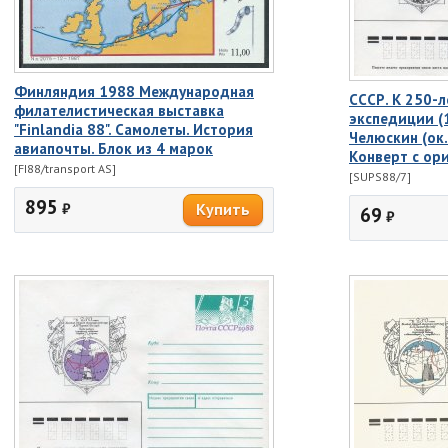
Финляндия 1988 Международная
СССР. К 250-
филателистическая выставка
экспедиции (1
"Finlandia 88". Самолеты. История
Челюскин (ок.
авиапочты. Блок из 4 марок
Конверт с ор
[FI88/transport AS]
[SUPS88/7]
895
₽
69
₽