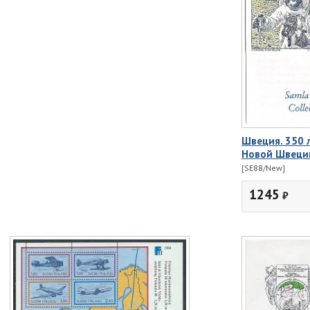
Швеция. 350 
Новой Швеции
[SE88/New]
1245
₽