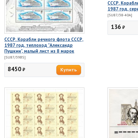
СССР. Корабл
1987 год, сер
[SU87/38-40A]
136
₽
СССР. Корабли речного флота СССР,
1987 год, теплоход "Александр
Пушкин", малый лист из 8 марок
[SU87/39BS]
8450
₽