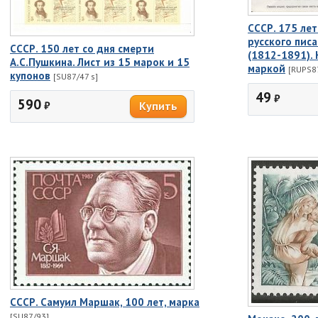
СССР. 175 ле
русского писа
СССР. 150 лет со дня смерти
(1812-1891).
А.С.Пушкина. Лист из 15 марок и 15
маркой
[RUPS8
купонов
[SU87/47 s]
49
₽
590
₽
СССР. Самуил Маршак, 100 лет, марка
[SU87/93]